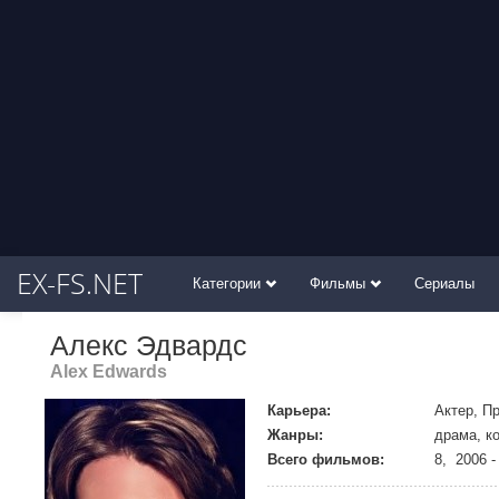
EX-FS.NET
Категории
Фильмы
Сериалы
Алекс Эдвардс
Alex Edwards
Карьера:
Актер, П
Жанры:
драма, к
Всего фильмов:
8, 2006 -