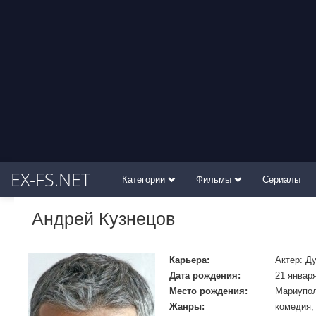
EX-FS.NET
Категории
Фильмы
Сериалы
Андрей Кузнецов
Карьера:
Актер: Д
Дата рождения:
21 января
Место рождения:
Мариупол
Жанры:
комедия,