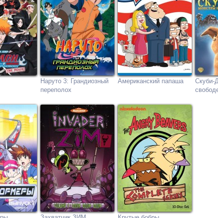
Наруто 3: Грандиозный
Американский папаша
Скуби-Д
переполох
свобод
еры
Захватчик ЗИМ
Крутые бобры