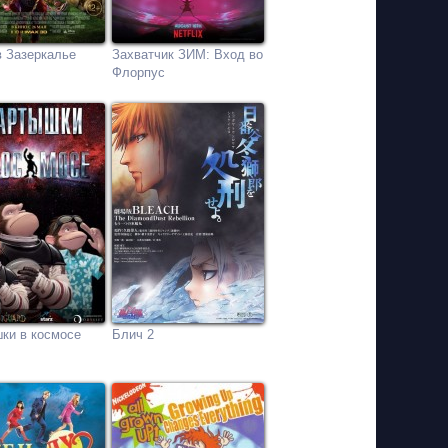
в Зазеркалье
Захватчик ЗИМ: Вход во
Флорпус
ки в космосе
Блич 2