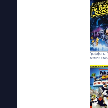
Гриффины: Т
темной стор