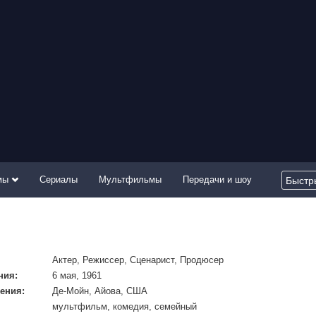
мы
Сериалы
Мультфильмы
Передачи и шоу
Актер, Режиссер, Сценарист, Продюсер
ния:
6 мая, 1961
ения:
Де-Мойн, Айова, США
мультфильм, комедия, семейный