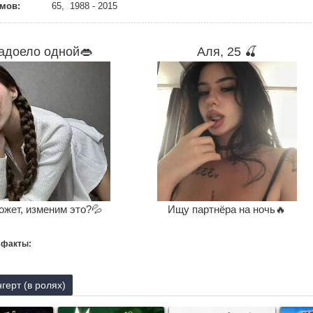
мов:
65, 1988 - 2015
адоело одной👄
Аля, 25 🍒
ожет, изменим это?💦
Ищу партнёра на ночь🔥
 факты:
герт (в ролях)