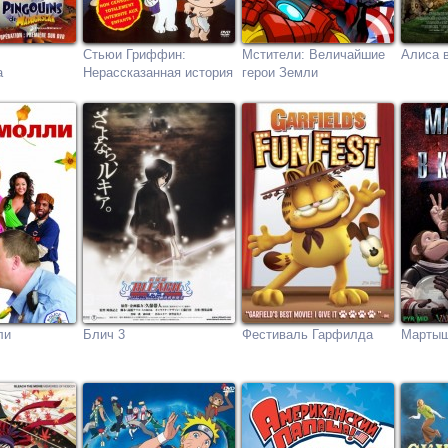
Стьюи Гриффин:
Мстители: Величайшие
Алиса 
а
Нерассказанная история
герои Земли
ли
Блич 3
Фестиваль Гарфилда
Мартыш