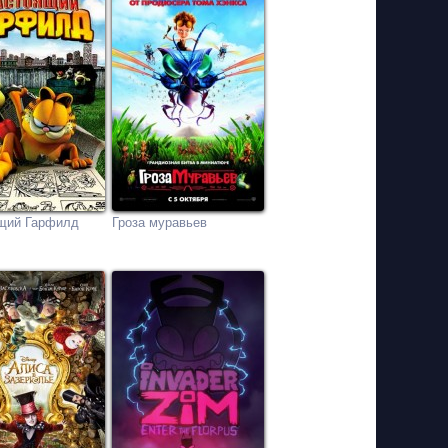
щий Гарфилд
Гроза муравьев