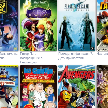
ам, там, на
Питер Пэн:
Последняя фантазия 7:
Настоя
оне
Возвращение в
Дети пришествия
Нетландию