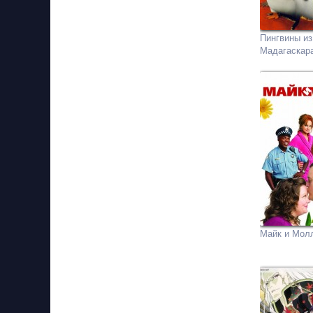
Пингвины из
Мадагаскар
Майк и Мол