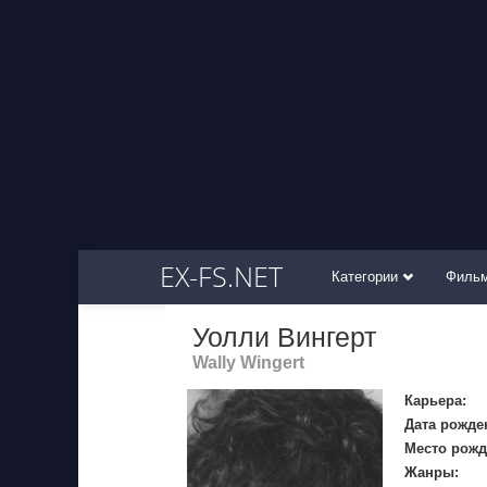
EX-FS.NET
Категории
Филь
Уолли Вингерт
Wally Wingert
Карьера:
Дата рожде
Место рожд
Жанры: