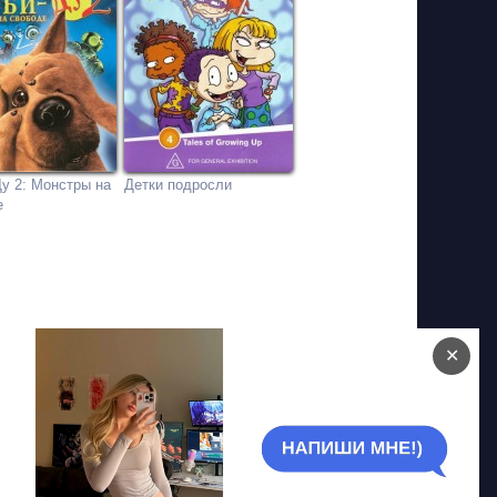
у 2: Монстры на
Детки подросли
е
✕