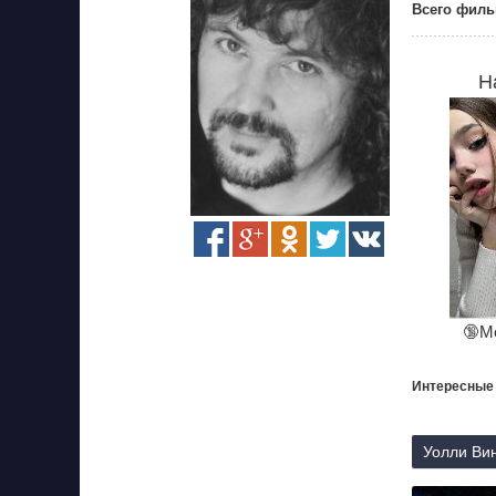
Всего филь
Н
🔞М
Интересные
Уолли Вин