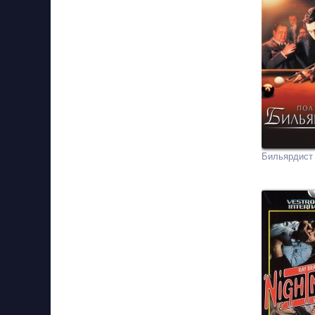
Бильярдист