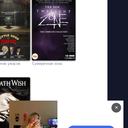
нчик ужасов
Сумеречная зона
✕