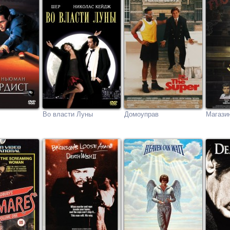
Во власти Луны
Домоуправ
Магази