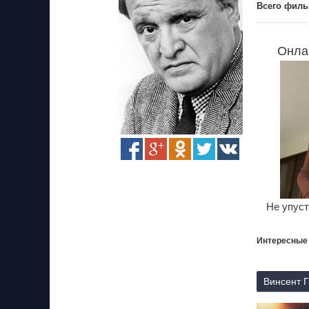
Всего филь
Онла
Не упуст
Интересные
Винсент Г