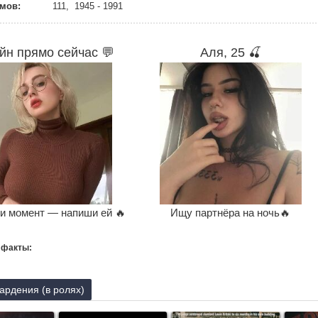
мов:
111, 1945 - 1991
йн прямо сейчас 💬
Аля, 25 🍒
и момент — напиши ей 🔥
Ищу партнёра на ночь🔥
 факты:
ардения (в ролях)