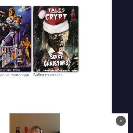
до из пригорода
Байки из склепа
✕