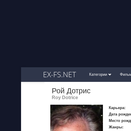
EX-FS.NET
Категории
Филь
Рой Дотрис
Roy Dotrice
Карьера:
Дата рожде
Место рожд
Жанры: