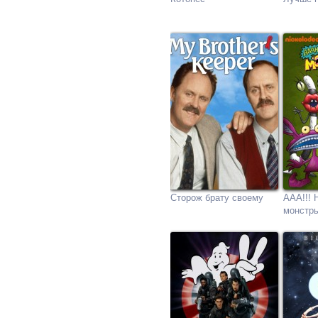
Сторож брату своему
ААА!!! 
монстр