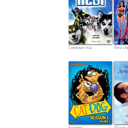
Снежные псы
Лига сп
Котопес
Лучше н