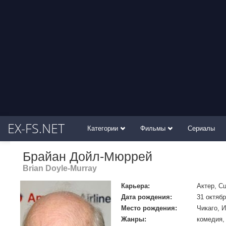
EX-FS.NET
Категории
Фильмы
Сериалы
Брайан Дойл-Мюррей
Brian Doyle-Murray
Карьера:
Актер, С
Дата рождения:
31 октябр
Место рождения:
Чикаго, 
Жанры:
комедия,