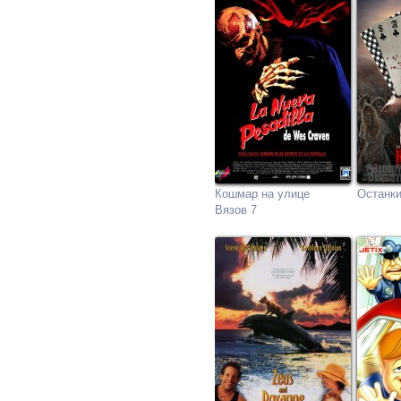
Кошмар на улице
Останк
Вязов 7