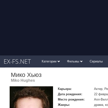
EX-FS.NET
Категории
Фильмы
Сериалы
Мико Хьюз
Miko Hughes
Карьера:
Актер, Р
Дата рождения:
22 февра
Место рождения:
Апл-Вел
Жанры:
драма, к