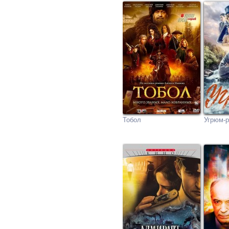
Тобол
Угрюм-р