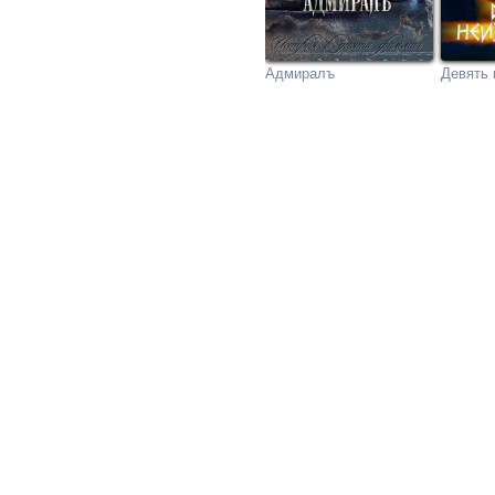
Адмиралъ
Девять 