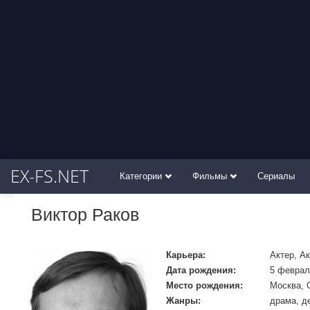
EX-FS.NET
Категории
Фильмы
Сериалы
Виктор Раков
Карьера:
Актер, А
Дата рождения:
5 феврал
Место рождения:
Москва, 
Жанры:
драма, д