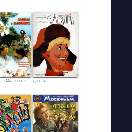
а в Малиновке
Девчата