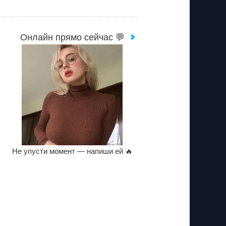
Онлайн прямо сейчас 💬
Не упусти момент — напиши ей 🔥