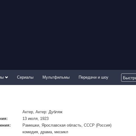
мы
Сериалы
Мультфильмы
Передачи и шоу
Актер, Актер: Дубляж
ния:
13 июля, 1923
ения:
Рамешки, Ярославская область, СССР (Россия)
комедия, драма, мюзикл