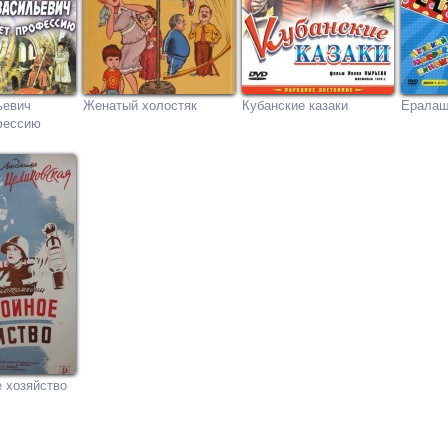
ьевич
Женатый холостяк
Кубанские казаки
Ерала
фессию
 хозяйство