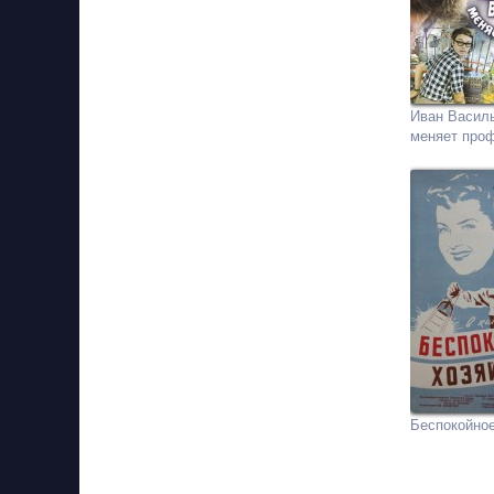
Иван Васил
меняет про
Беспокойное