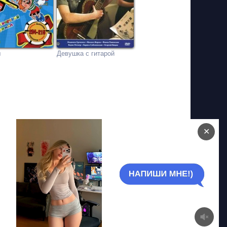
ш
Девушка с гитарой
✕