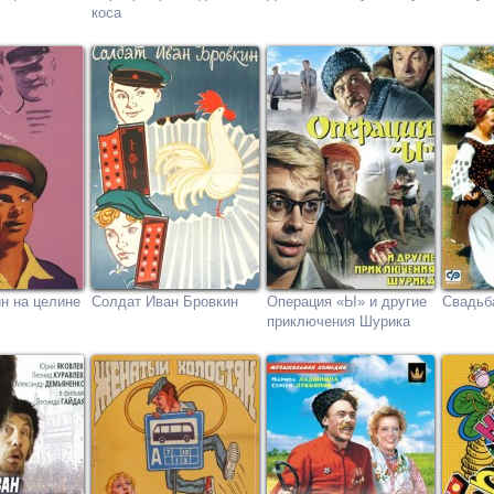
коса
н на целине
Солдат Иван Бровкин
Операция «Ы» и другие
Свадьб
приключения Шурика