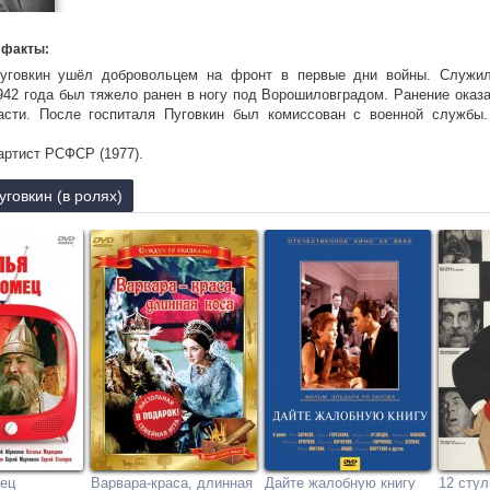
 факты:
уговкин ушёл добровольцем на фронт в первые дни войны. Служил 
942 года был тяжело ранен в ногу под Ворошиловградом. Ранение оказа
асти. После госпиталя Пуговкин был комиссован с военной службы
артист РСФСР (1977).
артист СССР (20 сентября 1988).
 на Ваганьковском кладбище Москвы, участок N 25.
говкин (в ролях)
а обострения сахарного диабета.
ец
Варвара-краса, длинная
Дайте жалобную книгу
12 стул