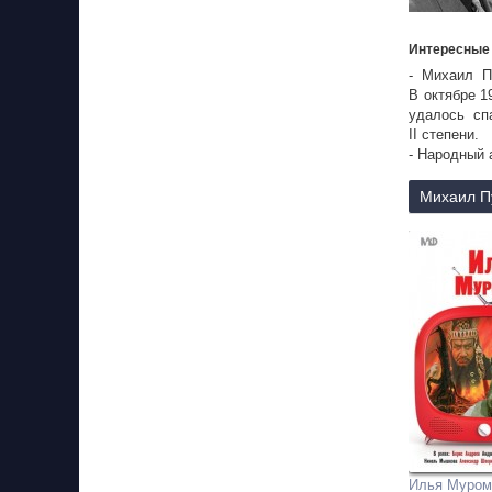
Интересные
- Михаил П
В октябре 1
удалось сп
II степени.
- Народный 
- Народный 
- Похоронен
Михаил Пу
- Умер из-з
Илья Муром