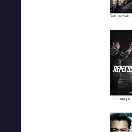
Зов героев
Переговорщ