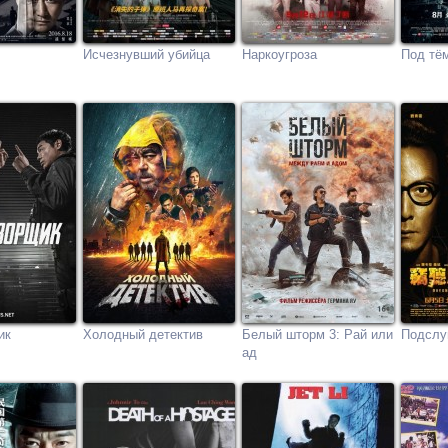
Исчезнувший убийца
Наркоугроза
Под тё
ик
Холодный детектив
Белый шторм 3: Рай или
Подслу
ад