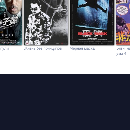
 пули
Жизнь без принципов
Черная маска
Боги, н
ума 4