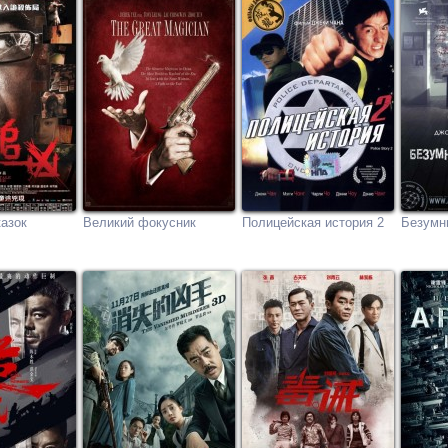
казок
Великий фокусник
Полицейская история 2
Безумн