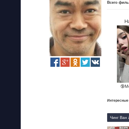
Всего филь
Н
🔞М
Интересные
Чинг Ван 