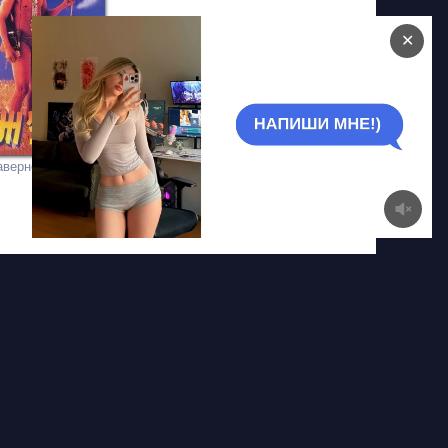
✕
аверное, сошли с