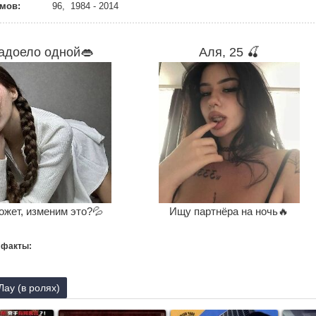
мов:
96, 1984 - 2014
адоело одной👄
Аля, 25 🍒
ожет, изменим это?💦
Ищу партнёра на ночь🔥
 факты:
Лау (в ролях)