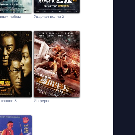
мным небом
Ударная волна 2
шанное 3
Инферно