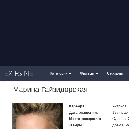
EX-FS.NET
Категории
Фильмы
Сериалы
Марина Гайзидорская
Карьера:
Актриса
Дата рождения:
13 января
Место рождения:
Одесса, 
Жанры:
драма, м