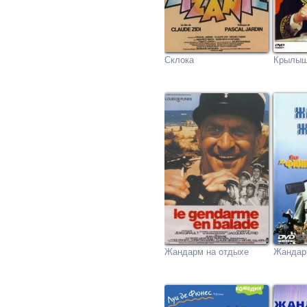
Склока
Крылыш
Жандарм на отдыхе
Жандар