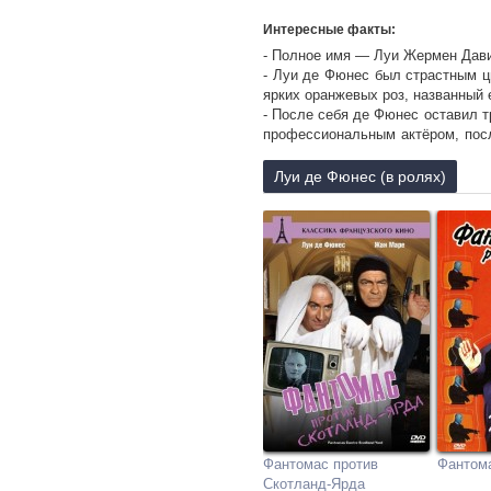
Интересные факты:
- Полное имя — Луи Жермен Дави
- Луи де Фюнес был страстным ц
ярких оранжевых роз, названный 
- После себя де Фюнес оставил т
профессиональным актёром, посл
посвятить свою жизнь карьере пи
- Его родители — выходцы из исп
Луи де Фюнес (в ролях)
Его мама, Леонор Сото Регера, и
- 15 марта 1973 года Луи де Фюн
- Во время Второй мировой войн
- Вечером 26 января 1983 г. у не
подхватил грипп. Утром он вышел
Фюнес умер от сердечного присту
Фантомас против
Фантом
Скотланд-Ярда