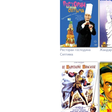
Ресторан господина
Жандар
Септима