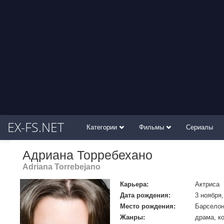
EX-FS.NET
Категории
Фильмы
Сериалы
Адриана Торребехано
Adriana Torrebejano
Карьера:
Актриса
Дата рождения:
3 ноября,
Место рождения:
Барселон
Жанры:
драма, к