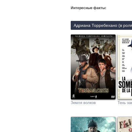
Интересные факты:
Адриана Торребехано (в роля
Земля волков
Тень за