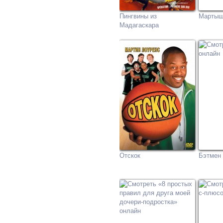
Пингвины из
Мартыш
Мадагаскара
Отскок
Бэтмен