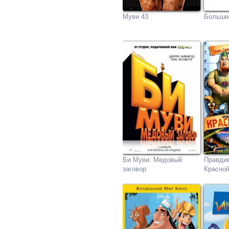
Муви 43
Больши
Би Муви: Медовый
Правдив
заговор
Красно