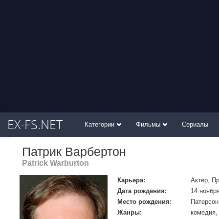
EX-FS.NET
Категории
Фильмы
Сериалы
Патрик Варбертон
Patrick Warburton
Карьера:
Актер, П
Дата рождения:
14 ноября
Место рождения:
Патерсон
Жанры:
комедия,