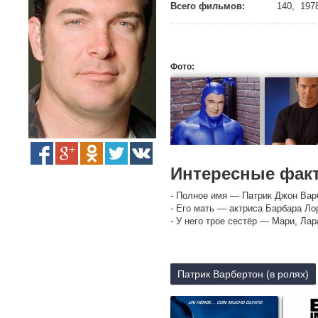
Всего фильмов:
140, 1978
Фото:
Интересные фак
- Полное имя — Патрик Джон Варбе
- Его мать — актриса Барбара Лор
- У него трое сестёр — Мари, Лар
Патрик Варбертон (в ролях)