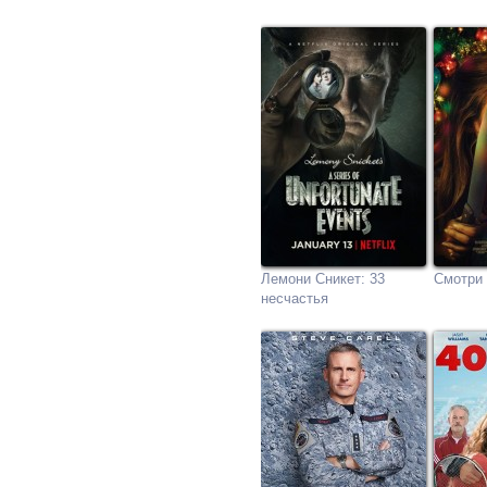
Лемони Сникет: 33
Смотри 
несчастья