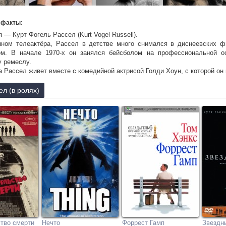
 факты:
я — Курт Фогель Рассел (Kurt Vogel Russell).
ыном телеактёра, Рассел в детстве много снимался в диснеевских ф
ом. В начале 1970-х он занялся бейсболом на профессиональной ос
у ремеслу.
да Рассел живет вместе с комедийной актрисой Голди Хоун, с которой о
сте 16 лет. По признанию Курта Рассела Голди Хоун — само совершенст
дился в 1986 году. Кейт Хадсон, дочь Хоун от первого брака, также относ
ел (в ролях)
ах фильма «3000 миль до Грэйслэнда» Курт Рассел и телеактриса
 Как сообщат после в своих интервью кинозвёзды, Рассел, увлёкшись
гла удобно сесть. Этот кадр был вырезан.
 Бинг Рассел, был профессиональным бейсболистом.
циации профессиональных игроков в бейсбол.
ть роль Джеймса Гордона в фильме «Бэтмен: Начало».
тво смерти
Нечто
Форрест Гамп
Звездн