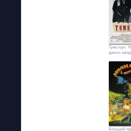
Тумстоун: Л
дикого запа
Большой пе