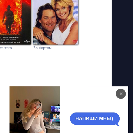
я тяга
За бортом
✕