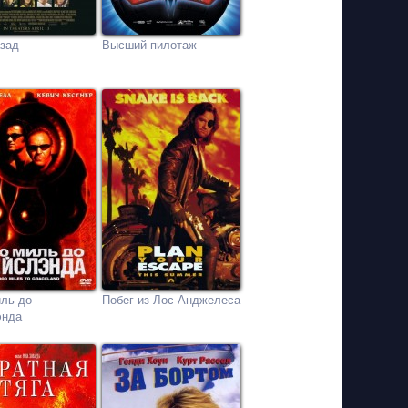
азад
Высший пилотаж
иль до
Побег из Лос-Анджелеса
энда