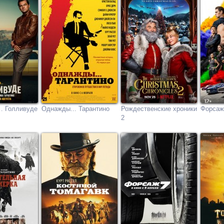
 Голливуде
Однажды... Тарантино
Рождественские хроники
Форсаж
2