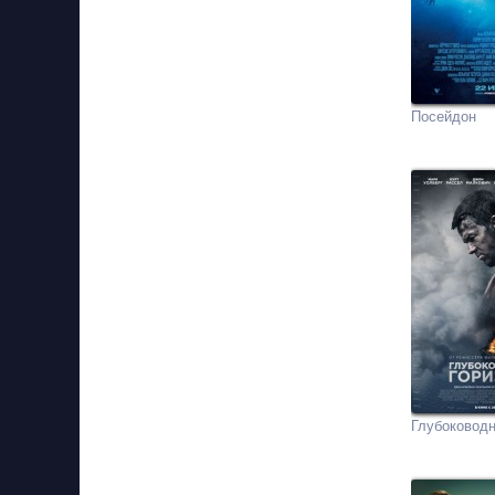
Посейдон
Глубоководн