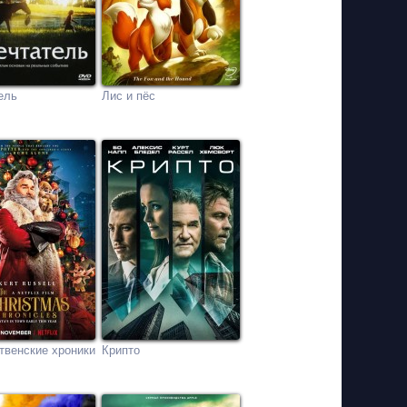
ель
Лис и пёс
твенские хроники
Крипто