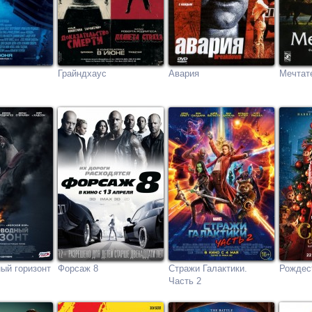
Грайндхаус
Авария
Мечтат
ый горизонт
Форсаж 8
Стражи Галактики.
Рождес
Часть 2