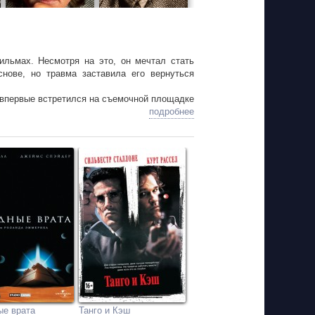
ильмах. Несмотря на это, он мечтал стать
нове, но травма заставила его вернуться
н впервые встретился на съемочной площадке
во.
подробнее
ится к Расселу как к родному отцу.
 Кортни Кокс-Аркетт изображали из себя
, настолько сильно ущипнул Кортни, что та
ые врата
Танго и Кэш