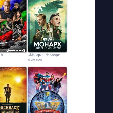
 9
«Монарх»: Наследие
монстров