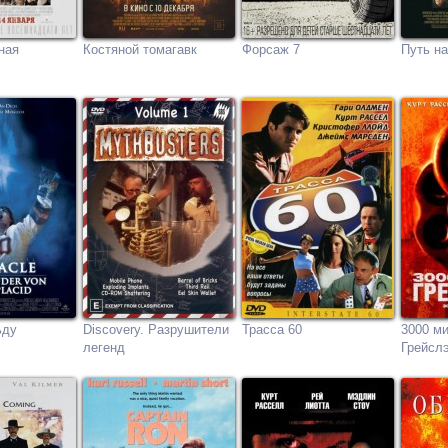
ная
Костяной томагавк
Форсаж 7
Путь н
ьду
Discovery. Разрушители
Трасса 60
3000 м
легенд
Грейсл