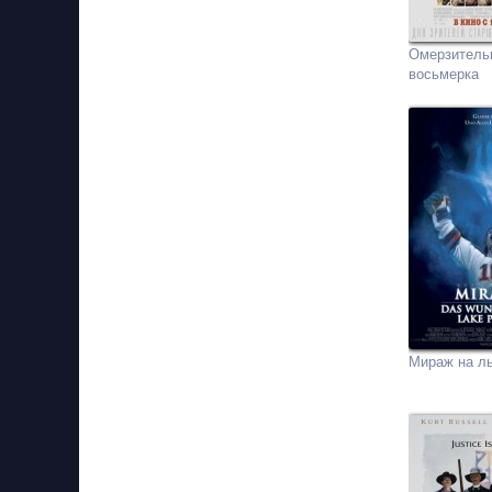
Омерзитель
восьмерка
Мираж на л