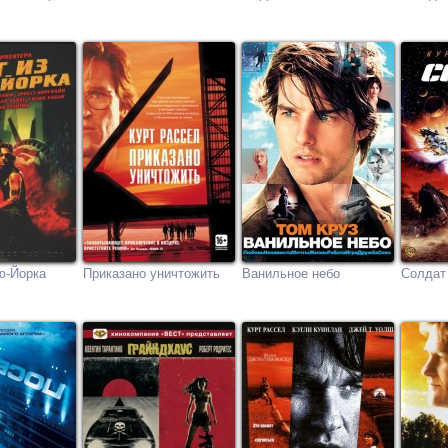
ю-Йорка
Приказано уничтожить
Ванильное небо
Солдат