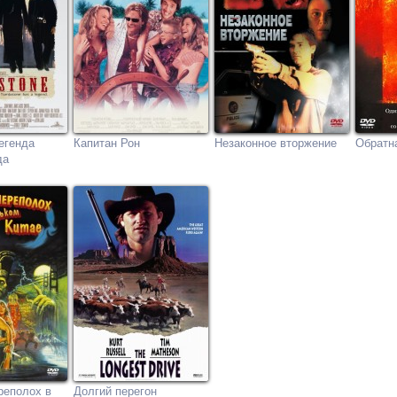
егенда
Капитан Рон
Незаконное вторжение
Обратна
да
реполох в
Долгий перегон