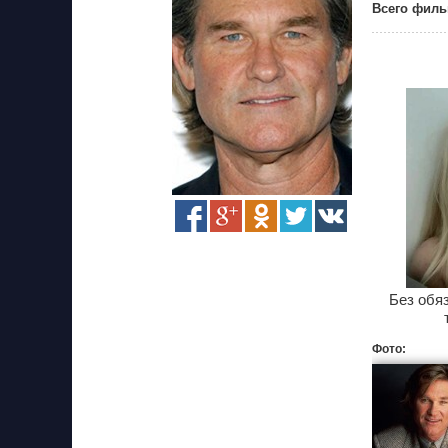
Всего филь
Без обя
Фото: