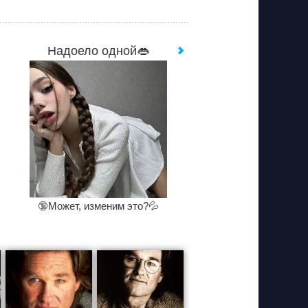
Надоело одной👄
🔞Может, изменим это?💦