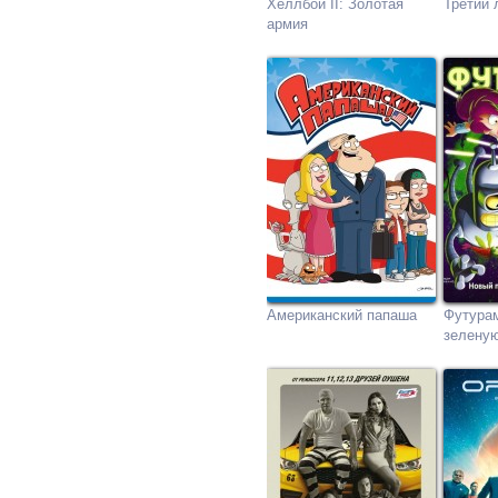
Хеллбой II: Золотая
Третий 
армия
Американский папаша
Футурам
зелену