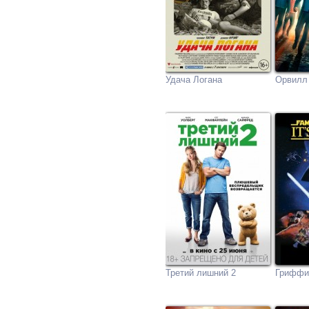
Удача Логана
Орвилл
Третий лишний 2
Гриффи