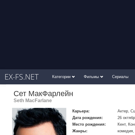
EX-FS.NET
Категории
Фильмы
Сериалы
Сет МакФарлейн
Seth MacFarlane
Карьера:
Актер, С
Дата рождения:
26 октябр
Место рождения:
Кент, Ко
Жанры:
комедия,