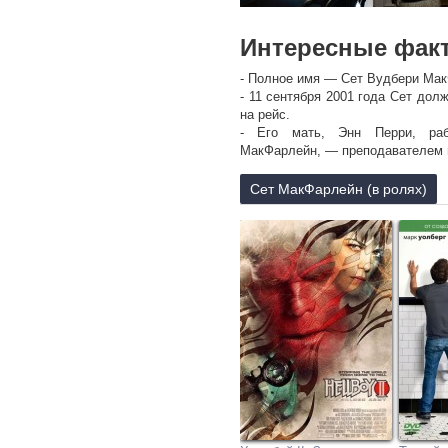
Интересные фак
- Полное имя — Сет Вудбери Мак
- 11 сентября 2001 года Сет дол
на рейс.
- Его мать, Энн Перри, раб
МакФарлейн, — преподавателем 
- Рэйчел МакФарлейн — младшая
- МакФарлейн имеет шотландски
Сет МакФарлейн (в ролях)
был Уильям Брюстер — один из о
для создания новой колонии в Се
- Окончил «Дизайнерскую школ
изобразительных искусств.